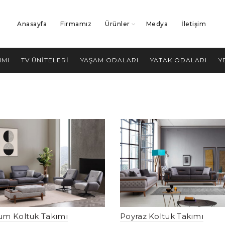
Anasayfa
Firmamız
Ürünler
Medya
İletişim
IMI
TV ÜNITELERI
YAŞAM ODALARI
YATAK ODALARI
Y
um Koltuk Takımı
Poyraz Koltuk Takımı