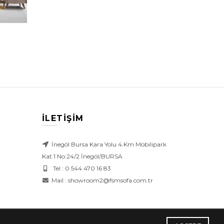
İLETİŞİM
İnegöl Bursa Kara Yolu 4.Km Mobilipark
Kat:1 No:24/2 İnegöl/BURSA
Tel : 0 544 470 16 83
Mail : showroom2@fsmsofa.com.tr