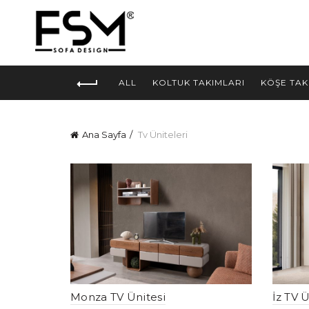
ALL
KOLTUK TAKIMLARI
KÖŞE TAK
Ana Sayfa
Tv Üniteleri
Monza TV Ünitesi
İz TV Ü