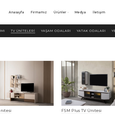
Anasayfa
Firmamız
Ürünler
Medya
İletişim
IMI
TV ÜNITELERI
YAŞAM ODALARI
YATAK ODALARI
Y
nitesi
FSM Plus TV Ünitesi